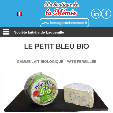
Linkedin
Faceb
www.fromagesdelamemee.fr
Société laitière de Laqueuille
LE PETIT BLEU BIO
GAMME LAIT BIOLOGIQUE - PÂTE PERSILLÉE