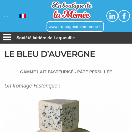
Linkedin
Faceb
www.fromagesdelamemee.fr
Société laitière de Laqueuille
LE BLEU D’AUVERGNE
GAMME LAIT PASTEURISÉ - PÂTE PERSILLÉE
Un fromage Historique !