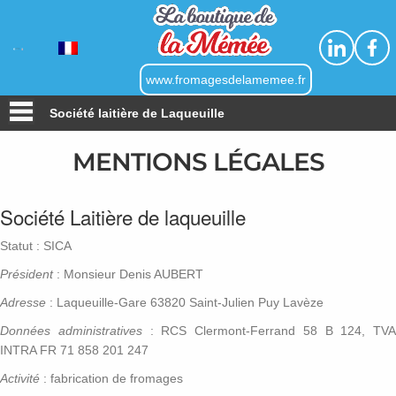
Linkedin
Faceb
www.fromagesdelamemee.fr
Société laitière de Laqueuille
MENTIONS LÉGALES
Société Laitière de laqueuille
Statut : SICA
Président
: Monsieur Denis AUBERT
Adresse
: Laqueuille-Gare 63820 Saint-Julien Puy Lavèze
Données administratives
: RCS Clermont-Ferrand 58 B 124, TVA
INTRA FR 71 858 201 247
Activité
: fabrication de fromages