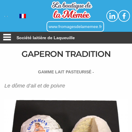
Linkedin
Faceb
www.fromagesdelamemee.fr
Société laitière de Laqueuille
GAPERON TRADITION
GAMME LAIT PASTEURISÉ -
Le dôme d’ail et de poivre